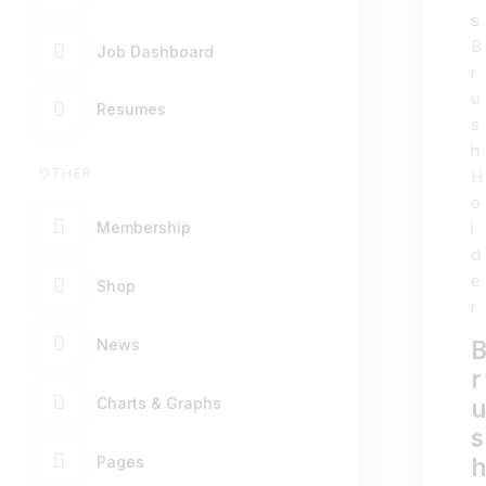
s
B
Job Dashboard
r
u
Resumes
s
h
OTHER
H
o
Membership
l
d
e
Shop
r
News
r
Charts & Graphs
s
Pages