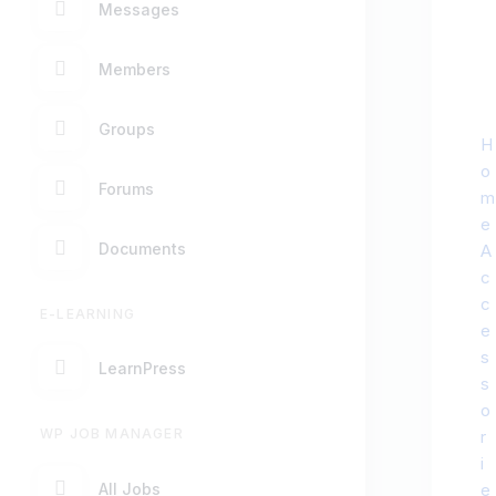
Messages
Members
Groups
H
o
Forums
m
e
Documents
A
c
c
E-LEARNING
e
s
LearnPress
s
o
WP JOB MANAGER
r
i
All Jobs
e